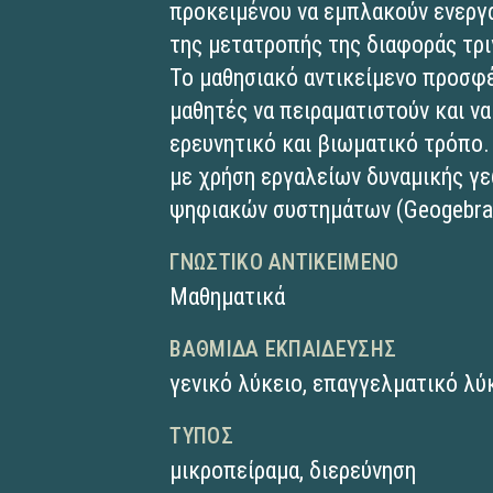
προκειμένου να εμπλακούν ενεργά
της μετατροπής της διαφοράς τρ
Το μαθησιακό αντικείμενο προσφέ
μαθητές να πειραματιστούν και ν
ερευνητικό και βιωματικό τρόπο.
με χρήση εργαλείων δυναμικής γε
ψηφιακών συστημάτων (Geogebra
ΓΝΩΣΤΙΚΌ ΑΝΤΙΚΕΊΜΕΝΟ
Μαθηματικά
ΒΑΘΜΊΔΑ ΕΚΠΑΊΔΕΥΣΗΣ
γενικό λύκειο
,
επαγγελματικό λύκ
ΤΎΠΟΣ
μικροπείραμα
,
διερεύνηση