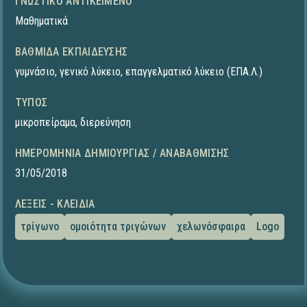
ΓΝΩΣΤΙΚΌ ΑΝΤΙΚΕΊΜΕΝΟ
Μαθηματικά
ΒΑΘΜΊΔΑ ΕΚΠΑΊΔΕΥΣΗΣ
γυμνάσιο
,
γενικό λύκειο
,
επαγγελματικό λύκειο (ΕΠΑ.Λ.)
ΤΎΠΟΣ
μικροπείραμα
,
διερεύνηση
ΗΜΕΡΟΜΗΝΊΑ ΔΗΜΙΟΥΡΓΊΑΣ / ΑΝΑΒΆΘΜΙΣΗΣ
31/05/2018
ΛΈΞΕΙΣ - ΚΛΕΙΔΙΆ
τρίγωνο
ομοιότητα τριγώνων
χελωνόσφαιρα
Logo