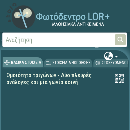
Αρχική
ΨΗΦΙΑΚΟ ΣΧΟΛΕΙΟ (Μαθησιακά Αντικείμενα)
Μαθηματικά
Γεωμετρί
ΒΑΣΙΚΑ ΣΤΟΙΧΕΙΑ
ΣΤΟΙΧΕΙΑ ΑΞΙΟΠΟΙΗΣΗΣ
ΣΤΟΧΕΥΟΜΕΝΟ Κ
Ομοιότητα τριγώνων - Δύο πλευρές
ανάλογες και μία γωνία κοινή