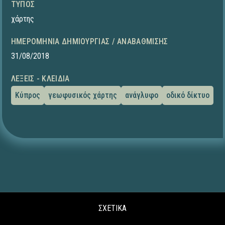
ΤΎΠΟΣ
χάρτης
ΗΜΕΡΟΜΗΝΊΑ ΔΗΜΙΟΥΡΓΊΑΣ / ΑΝΑΒΆΘΜΙΣΗΣ
31/08/2018
ΛΈΞΕΙΣ - ΚΛΕΙΔΙΆ
Κύπρος
γεωφυσικός χάρτης
ανάγλυφο
οδικό δίκτυο
ΣΧΕΤΙΚΑ