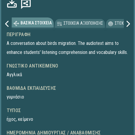
Φόρτωση...
ΒΑΣΙΚΑ ΣΤΟΙΧΕΙΑ
ΣΤΟΙΧΕΙΑ ΑΞΙΟΠΟΙΗΣΗΣ
ΣΤΟΧΕΥΟΜΕ
ΠΕΡΙΓΡΑΦΉ
A conversation about birds migration. The audiotext aims to
enhance students' listening comprehension and vocabulary skills.
ΓΝΩΣΤΙΚΌ ΑΝΤΙΚΕΊΜΕΝΟ
Αγγλικά
ΒΑΘΜΊΔΑ ΕΚΠΑΊΔΕΥΣΗΣ
γυμνάσιο
ΤΎΠΟΣ
ήχος
,
κείμενο
ΗΜΕΡΟΜΗΝΊΑ ΔΗΜΙΟΥΡΓΊΑΣ / ΑΝΑΒΆΘΜΙΣΗΣ