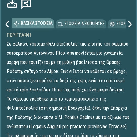
ΒΑΣΙΚΑ ΣΤΟΙΧΕΙΑ
ΣΤΟΙΧΕΙΑ ΑΞΙΟΠΟΙΗΣΗΣ
ΣΤΟΧΕΥΟΜΕ
ΠΕΡΙΓΡΑΦΉ
Σε χάλκινο νόμισμα Φιλιππούπολης, της εποχής του ρωμαίου
αυτοκράτορα Αντωνίνου Πίου, απεικονίζεται μια γυναικεία
μορφή που ταυτίζεται με τη μυθική βασίλισσα της Θράκης
Ροδόπη, σύζυγο του Αίμου. Εικονίζεται να κάθεται σε βράχο,
στον οποίο ξεκουράζει το δεξί της χέρι, ενώ στο αριστερό
κρατά τρία λουλούδια. Πίσω της υπάρχει ένα μικρό δέντρο.
Το νόμισμα εκδόθηκε από το νομισματοκοπείο της
Φιλιππούπολης (στη σημερινή Βουλγαρία), όταν την Επαρχία
της Ροδόπης διοικούσε ο M. Pontius Sabinus με το αξίωμα του
ανθυπάτου (Legatus Augusti pro praetore provinciae Thraciae).
Τις πληροφορίες αυτές μας δίνει το ίδιο το νόμισμα, στο