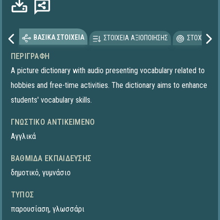
Φόρτωση...
ΒΑΣΙΚΑ ΣΤΟΙΧΕΙΑ
ΣΤΟΙΧΕΙΑ ΑΞΙΟΠΟΙΗΣΗΣ
ΣΤΟΧΕΥΟΜΕ
ΠΕΡΙΓΡΑΦΉ
A picture dictionary with audio presenting vocabulary related to
hobbies and free-time activities. The dictionary aims to enhance
students' vocabulary skills.
ΓΝΩΣΤΙΚΌ ΑΝΤΙΚΕΊΜΕΝΟ
Αγγλικά
ΒΑΘΜΊΔΑ ΕΚΠΑΊΔΕΥΣΗΣ
δημοτικό
,
γυμνάσιο
ΤΎΠΟΣ
παρουσίαση
,
γλωσσάρι