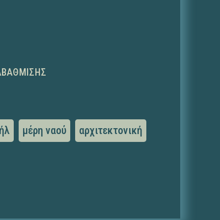
ΑΒΆΘΜΙΣΗΣ
αήλ
μέρη ναού
αρχιτεκτονική