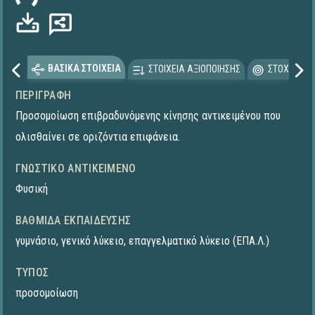
ΒΑΣΙΚΑ ΣΤΟΙΧΕΙΑ
ΣΤΟΙΧΕΙΑ ΑΞΙΟΠΟΙΗΣΗΣ
ΣΤΟΧΕΥΟΜΕ
ΠΕΡΙΓΡΑΦΉ
Προσομοίωση επιβραδυνόμενης κίνησης αντικειμένου που
ολισθαίνει σε οριζόντια επιφάνεια.
ΓΝΩΣΤΙΚΌ ΑΝΤΙΚΕΊΜΕΝΟ
Φυσική
ΒΑΘΜΊΔΑ ΕΚΠΑΊΔΕΥΣΗΣ
γυμνάσιο
,
γενικό λύκειο
,
επαγγελματικό λύκειο (ΕΠΑ.Λ.)
ΤΎΠΟΣ
προσομοίωση