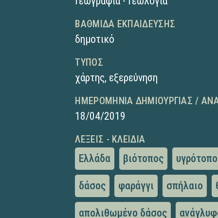
Γεωγραφία - Γεωλογία
ΒΑΘΜΊΔΑ ΕΚΠΑΊΔΕΥΣΗΣ
δημοτικό
ΤΎΠΟΣ
χάρτης
,
εξερεύνηση
ΗΜΕΡΟΜΗΝΊΑ ΔΗΜΙΟΥΡΓΊΑΣ / ΑΝ
18/04/2019
ΛΈΞΕΙΣ - ΚΛΕΙΔΙΆ
Ελλάδα
βιότοπος
υγρότοπο
δάσος
φαράγγι
σπήλαιο
απολιθωμένο δάσος
ανάγλυφ