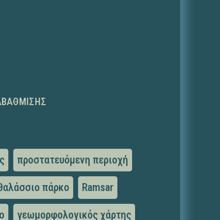
ΑΒΆΘΜΙΣΗΣ
ς
προστατευόμενη περιοχή
θαλάσσιο πάρκο
Ramsar
ο
γεωμορφολογικός χάρτης