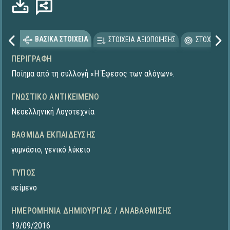
ΒΑΣΙΚΑ ΣΤΟΙΧΕΙΑ
ΣΤΟΙΧΕΙΑ ΑΞΙΟΠΟΙΗΣΗΣ
ΣΤΟΧΕΥΟΜΕ
ΠΕΡΙΓΡΑΦΉ
Ποίημα από τη συλλογή «Η Έφεσος των αλόγων».
ΓΝΩΣΤΙΚΌ ΑΝΤΙΚΕΊΜΕΝΟ
Νεοελληνική Λογοτεχνία
ΒΑΘΜΊΔΑ ΕΚΠΑΊΔΕΥΣΗΣ
γυμνάσιο
,
γενικό λύκειο
ΤΎΠΟΣ
κείμενο
ΗΜΕΡΟΜΗΝΊΑ ΔΗΜΙΟΥΡΓΊΑΣ / ΑΝΑΒΆΘΜΙΣΗΣ
19/09/2016