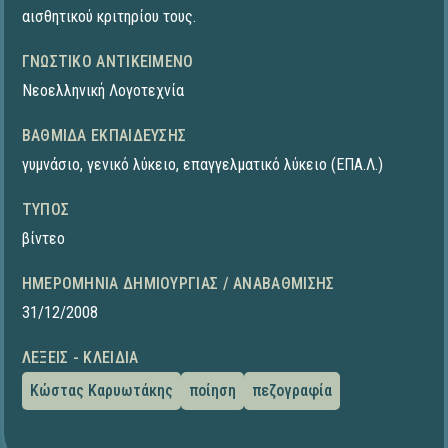
αισθητικού κριτηρίου τους.
ΓΝΩΣΤΙΚΌ ΑΝΤΙΚΕΊΜΕΝΟ
Νεοελληνική Λογοτεχνία
ΒΑΘΜΊΔΑ ΕΚΠΑΊΔΕΥΣΗΣ
γυμνάσιο
,
γενικό λύκειο
,
επαγγελματικό λύκειο (ΕΠΑ.Λ.)
ΤΎΠΟΣ
βίντεο
ΗΜΕΡΟΜΗΝΊΑ ΔΗΜΙΟΥΡΓΊΑΣ / ΑΝΑΒΆΘΜΙΣΗΣ
31/12/2008
ΛΈΞΕΙΣ - ΚΛΕΙΔΙΆ
Κώστας Καρυωτάκης
ποίηση
πεζογραφία