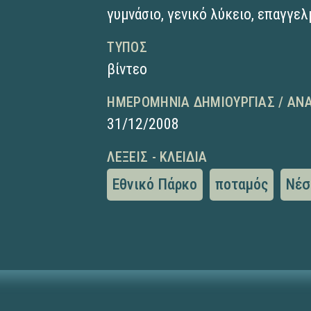
γυμνάσιο
,
γενικό λύκειο
,
επαγγελ
ΤΎΠΟΣ
βίντεο
ΗΜΕΡΟΜΗΝΊΑ ΔΗΜΙΟΥΡΓΊΑΣ / ΑΝ
31/12/2008
ΛΈΞΕΙΣ - ΚΛΕΙΔΙΆ
Εθνικό Πάρκο
ποταμός
Νέσ