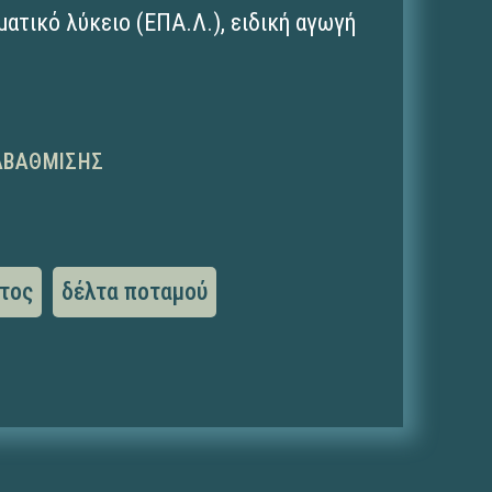
ματικό λύκειο (ΕΠΑ.Λ.)
,
ειδική αγωγή
ΑΒΆΘΜΙΣΗΣ
τος
δέλτα ποταμού