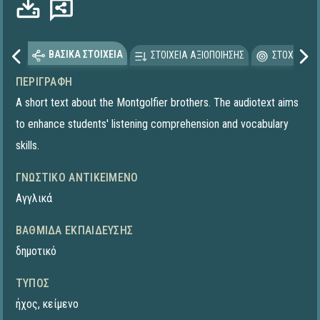
ΒΑΣΙΚΑ ΣΤΟΙΧΕΙΑ
ΣΤΟΙΧΕΙΑ ΑΞΙΟΠΟΙΗΣΗΣ
ΣΤΟΧΕΥΟΜΕ
ΠΕΡΙΓΡΑΦΉ
A short text about the Montgolfier brothers. The audiotext aims
to enhance students' listening comprehension and vocabulary
skills.
ΓΝΩΣΤΙΚΌ ΑΝΤΙΚΕΊΜΕΝΟ
Αγγλικά
ΒΑΘΜΊΔΑ ΕΚΠΑΊΔΕΥΣΗΣ
δημοτικό
ΤΎΠΟΣ
ήχος
,
κείμενο