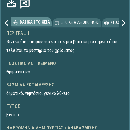
ΒΑΣΙΚΑ ΣΤΟΙΧΕΙΑ
ΣΤΟΙΧΕΙΑ ΑΞΙΟΠΟΙΗΣΗΣ
ΣΤΟΧΕΥΟΜΕ
ΠΕΡΙΓΡΑΦΉ
Βίντεο όπου παρουσιάζεται σε μία βάπτιση το σημείο όπου
τελείται τα μυστήριο του χρίσματος.
ΓΝΩΣΤΙΚΌ ΑΝΤΙΚΕΊΜΕΝΟ
Θρησκευτικά
ΒΑΘΜΊΔΑ ΕΚΠΑΊΔΕΥΣΗΣ
δημοτικό
,
γυμνάσιο
,
γενικό λύκειο
ΤΎΠΟΣ
βίντεο
ΗΜΕΡΟΜΗΝΊΑ ΔΗΜΙΟΥΡΓΊΑΣ / ΑΝΑΒΆΘΜΙΣΗΣ