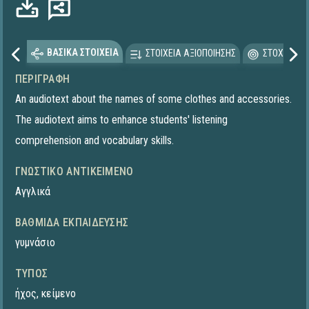
ΒΑΣΙΚΑ ΣΤΟΙΧΕΙΑ
ΣΤΟΙΧΕΙΑ ΑΞΙΟΠΟΙΗΣΗΣ
ΣΤΟΧΕΥΟΜΕ
ΠΕΡΙΓΡΑΦΉ
An audiotext about the names of some clothes and accessories.
The audiotext aims to enhance students' listening
comprehension and vocabulary skills.
ΓΝΩΣΤΙΚΌ ΑΝΤΙΚΕΊΜΕΝΟ
Αγγλικά
ΒΑΘΜΊΔΑ ΕΚΠΑΊΔΕΥΣΗΣ
γυμνάσιο
ΤΎΠΟΣ
ήχος
,
κείμενο