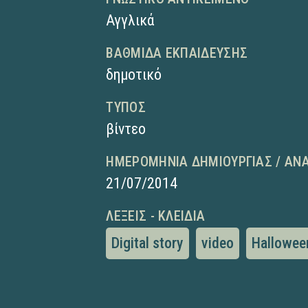
Αγγλικά
ΒΑΘΜΊΔΑ ΕΚΠΑΊΔΕΥΣΗΣ
δημοτικό
ΤΎΠΟΣ
βίντεο
ΗΜΕΡΟΜΗΝΊΑ ΔΗΜΙΟΥΡΓΊΑΣ / ΑΝ
21/07/2014
ΛΈΞΕΙΣ - ΚΛΕΙΔΙΆ
Digital story
video
Hallowee