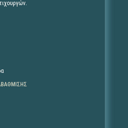
τιχουργών.
δα
ΑΒΆΘΜΙΣΗΣ