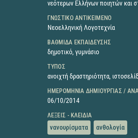
νεότερων Ελλήνων ποιητών και σ
ΓΝΩΣΤΙΚΌ ΑΝΤΙΚΕΊΜΕΝΟ
Νεοελληνική Λογοτεχνία
ΒΑΘΜΊΔΑ ΕΚΠΑΊΔΕΥΣΗΣ
δημοτικό
,
γυμνάσιο
ΤΎΠΟΣ
ανοιχτή δραστηριότητα
,
ιστοσελί
ΗΜΕΡΟΜΗΝΊΑ ΔΗΜΙΟΥΡΓΊΑΣ / ΑΝ
06/10/2014
ΛΈΞΕΙΣ - ΚΛΕΙΔΙΆ
νανουρίσματα
ανθολογία