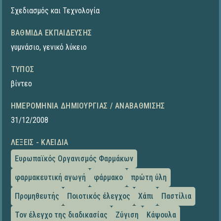
Σχεδιασμός και Τεχνολογία
ΒΑΘΜΊΔΑ ΕΚΠΑΊΔΕΥΣΗΣ
γυμνάσιο
,
γενικό λύκειο
ΤΎΠΟΣ
βίντεο
ΗΜΕΡΟΜΗΝΊΑ ΔΗΜΙΟΥΡΓΊΑΣ / ΑΝΑΒΆΘΜΙΣΗΣ
31/12/2008
ΛΈΞΕΙΣ - ΚΛΕΙΔΙΆ
Ευρωπαϊκός Οργανισμός Φαρμάκων
φαρμακευτική αγωγή
φάρμακο
πρώτη ύλη
Προμηθευτής
Ποιοτικός έλεγχος
Χάπι
Παστίλια
Τον έλεγχο της διαδικασίας
Ζύγιση
Κάψουλα