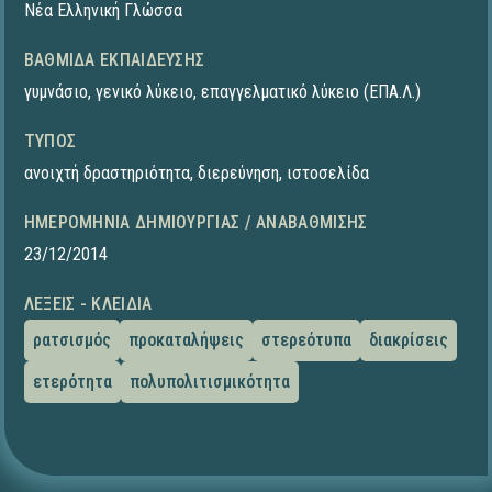
Νέα Ελληνική Γλώσσα
ΒΑΘΜΊΔΑ ΕΚΠΑΊΔΕΥΣΗΣ
γυμνάσιο
,
γενικό λύκειο
,
επαγγελματικό λύκειο (ΕΠΑ.Λ.)
ΤΎΠΟΣ
ανοιχτή δραστηριότητα
,
διερεύνηση
,
ιστοσελίδα
ΗΜΕΡΟΜΗΝΊΑ ΔΗΜΙΟΥΡΓΊΑΣ / ΑΝΑΒΆΘΜΙΣΗΣ
23/12/2014
ΛΈΞΕΙΣ - ΚΛΕΙΔΙΆ
ρατσισμός
προκαταλήψεις
στερεότυπα
διακρίσεις
ετερότητα
πολυπολιτισμικότητα