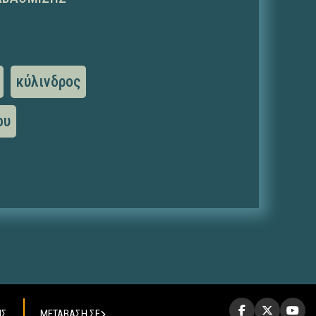
κύλινδρος
ου
ΗΣ
ΜΕΤΑΒΑΣΗ ΣΕ