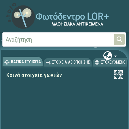
Αρχική
ΨΗΦΙΑΚΟ ΣΧΟΛΕΙΟ (Μαθησιακά Αντικείμενα)
Μαθηματικά
Μαθηματι
ΒΑΣΙΚΑ ΣΤΟΙΧΕΙΑ
ΣΤΟΙΧΕΙΑ ΑΞΙΟΠΟΙΗΣΗΣ
ΣΤΟΧΕΥΟΜΕΝΟ Κ
Κοινά στοιχεία γωνιών