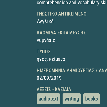
comprehension and vocabulary skil
ΓΝΩΣΤΙΚΌ ΑΝΤΙΚΕΊΜΕΝΟ
Αγγλικά
ΒΑΘΜΊΔΑ ΕΚΠΑΊΔΕΥΣΗΣ
γυμνάσιο
ΤΎΠΟΣ
ήχος
,
κείμενο
ΗΜΕΡΟΜΗΝΊΑ ΔΗΜΙΟΥΡΓΊΑΣ / ΑΝ
02/09/2019
ΛΈΞΕΙΣ - ΚΛΕΙΔΙΆ
audiotext
writing
books