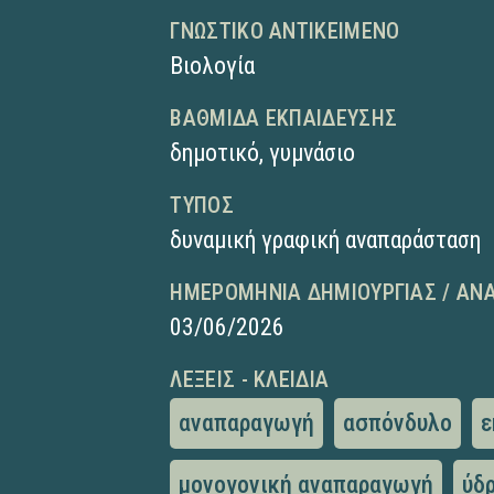
ΓΝΩΣΤΙΚΌ ΑΝΤΙΚΕΊΜΕΝΟ
Βιολογία
ΒΑΘΜΊΔΑ ΕΚΠΑΊΔΕΥΣΗΣ
δημοτικό
,
γυμνάσιο
ΤΎΠΟΣ
δυναμική γραφική αναπαράσταση
ΗΜΕΡΟΜΗΝΊΑ ΔΗΜΙΟΥΡΓΊΑΣ / ΑΝ
03/06/2026
ΛΈΞΕΙΣ - ΚΛΕΙΔΙΆ
αναπαραγωγή
ασπόνδυλο
ε
μονογονική αναπαραγωγή
ύδ