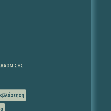
ΑΒΆΘΜΙΣΗΣ
κβλάστηση
ρα