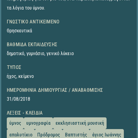
τα λόγια του ύμνου.
ΓΝΩΣΤΙΚΌ ΑΝΤΙΚΕΊΜΕΝΟ
Θρησκευτικά
ΒΑΘΜΊΔΑ ΕΚΠΑΊΔΕΥΣΗΣ
δημοτικό
,
γυμνάσιο
,
γενικό λύκειο
ΤΎΠΟΣ
ήχος
,
κείμενο
ΗΜΕΡΟΜΗΝΊΑ ΔΗΜΙΟΥΡΓΊΑΣ / ΑΝΑΒΆΘΜΙΣΗΣ
31/08/2018
ΛΈΞΕΙΣ - ΚΛΕΙΔΙΆ
ύμνος
υμνογραφία
εκκλησιαστική μουσική
απολυτίκιο
Πρόδρομος
Βαπτιστής
άγιος Ιωάννης