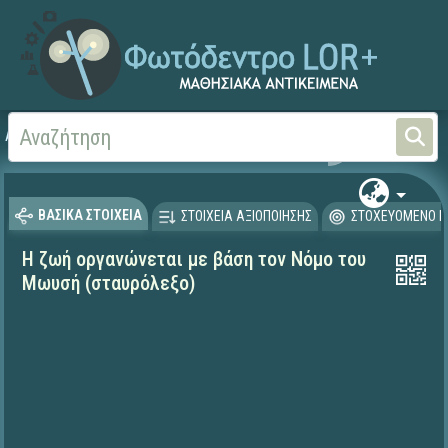
Αρχική
ΨΗΦΙΑΚΟ ΣΧΟΛΕΙΟ (Μαθησιακά Αντικείμενα)
Θρησκευτικά
Παλαιά 
ΒΑΣΙΚΑ ΣΤΟΙΧΕΙΑ
ΣΤΟΙΧΕΙΑ ΑΞΙΟΠΟΙΗΣΗΣ
ΣΤΟΧΕΥΟΜΕΝΟ Κ
Η ζωή οργανώνεται με βάση τον Νόμο του
Μωυσή (σταυρόλεξο)