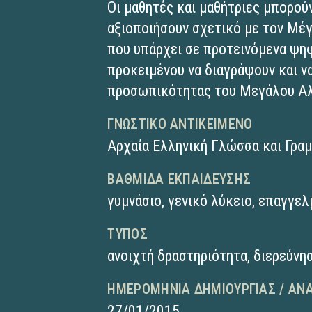
Οι μαθητές και μαθήτριες μπορούν
αξιοποιήσουν σχετικό με τον Μέ
που υπάρχει σε προτεινόμενα ψηφ
προκειμένου να διαγράψουν και ν
προσωπικότητας του Μεγάλου Α
ΓΝΩΣΤΙΚΌ ΑΝΤΙΚΕΊΜΕΝΟ
Αρχαία Ελληνική Γλώσσα και Γρα
ΒΑΘΜΊΔΑ ΕΚΠΑΊΔΕΥΣΗΣ
γυμνάσιο
,
γενικό λύκειο
,
επαγγελ
ΤΎΠΟΣ
ανοιχτή δραστηριότητα
,
διερεύνη
ΗΜΕΡΟΜΗΝΊΑ ΔΗΜΙΟΥΡΓΊΑΣ / ΑΝ
27/01/2015