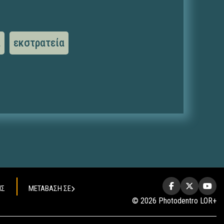
α
εκστρατεία
ΗΣ
ΜΕΤΑΒΑΣΗ ΣΕ
© 2026 Photodentro LOR+