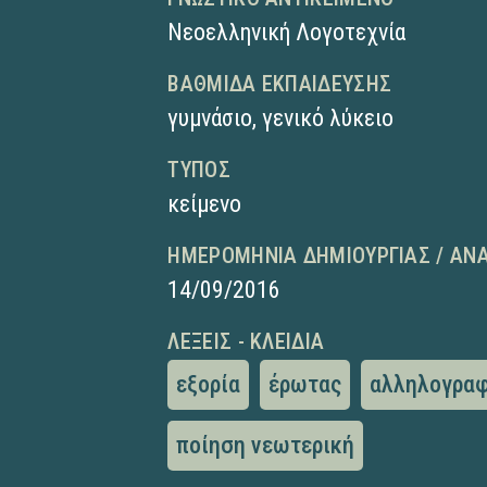
Νεοελληνική Λογοτεχνία
ΒΑΘΜΊΔΑ ΕΚΠΑΊΔΕΥΣΗΣ
γυμνάσιο
,
γενικό λύκειο
ΤΎΠΟΣ
κείμενο
ΗΜΕΡΟΜΗΝΊΑ ΔΗΜΙΟΥΡΓΊΑΣ / ΑΝ
14/09/2016
ΛΈΞΕΙΣ - ΚΛΕΙΔΙΆ
εξορία
έρωτας
αλληλογραφ
ποίηση νεωτερική