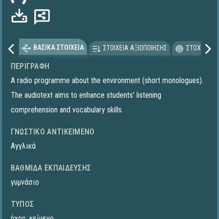
ΒΑΣΙΚΑ ΣΤΟΙΧΕΙΑ
ΣΤΟΙΧΕΙΑ ΑΞΙΟΠΟΙΗΣΗΣ
ΣΤΟΧΕΥΟΜΕ
ΠΕΡΙΓΡΑΦΉ
A radio programme about the environment (short monologues).
The audiotext aims to enhance students' listening
comprehension and vocabulary skills.
ΓΝΩΣΤΙΚΌ ΑΝΤΙΚΕΊΜΕΝΟ
Αγγλικά
ΒΑΘΜΊΔΑ ΕΚΠΑΊΔΕΥΣΗΣ
γυμνάσιο
ΤΎΠΟΣ
ήχος
,
κείμενο