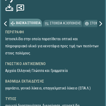
ΒΑΣΙΚΑ ΣΤΟΙΧΕΙΑ
ΣΤΟΙΧΕΙΑ ΑΞΙΟΠΟΙΗΣΗΣ
ΣΤΟΧΕΥΟΜΕ
ΠΕΡΙΓΡΑΦΉ
Ιστοσελίδα στην οποία παρατίθεται οπτικό και
πληροφοριακό υλικό για κενοτάφια προς τιμή των πεσόντων
στους πολέμους.
ΓΝΩΣΤΙΚΌ ΑΝΤΙΚΕΊΜΕΝΟ
Αρχαία Ελληνική Γλώσσα και Γραμματεία
ΒΑΘΜΊΔΑ ΕΚΠΑΊΔΕΥΣΗΣ
γυμνάσιο
,
γενικό λύκειο
,
επαγγελματικό λύκειο (ΕΠΑ.Λ.)
ΤΎΠΟΣ
ανοιχτή δραστηριότητα
,
διερεύνηση
,
ιστοσελίδα