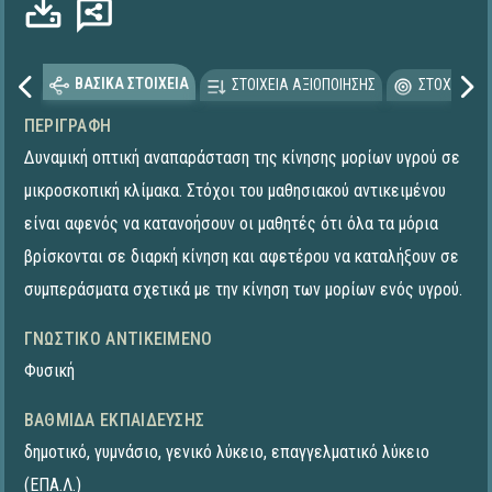
ΒΑΣΙΚΑ ΣΤΟΙΧΕΙΑ
ΣΤΟΙΧΕΙΑ ΑΞΙΟΠΟΙΗΣΗΣ
ΣΤΟΧΕΥΟΜΕ
ΠΕΡΙΓΡΑΦΉ
Δυναμική οπτική αναπαράσταση της κίνησης μορίων υγρού σε
μικροσκοπική κλίμακα. Στόχοι του μαθησιακού αντικειμένου
είναι αφενός να κατανοήσουν οι μαθητές ότι όλα τα μόρια
βρίσκονται σε διαρκή κίνηση και αφετέρου να καταλήξουν σε
συμπεράσματα σχετικά με την κίνηση των μορίων ενός υγρού.
ΓΝΩΣΤΙΚΌ ΑΝΤΙΚΕΊΜΕΝΟ
Φυσική
ΒΑΘΜΊΔΑ ΕΚΠΑΊΔΕΥΣΗΣ
δημοτικό
,
γυμνάσιο
,
γενικό λύκειο
,
επαγγελματικό λύκειο
(ΕΠΑ.Λ.)