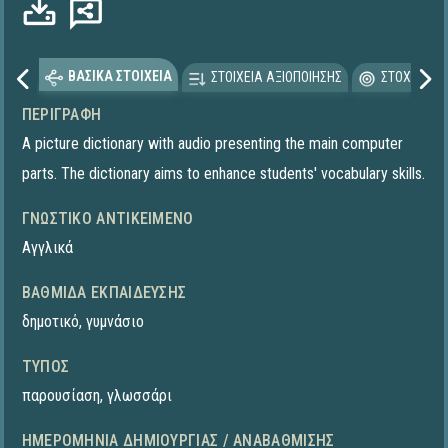
ΒΑΣΙΚΑ ΣΤΟΙΧΕΙΑ
ΣΤΟΙΧΕΙΑ ΑΞΙΟΠΟΙΗΣΗΣ
ΣΤΟΧΕΥΟΜΕ
ΠΕΡΙΓΡΑΦΉ
A picture dictionary with audio presenting the main computer
parts. The dictionary aims to enhance students' vocabulary skills.
ΓΝΩΣΤΙΚΌ ΑΝΤΙΚΕΊΜΕΝΟ
Αγγλικά
ΒΑΘΜΊΔΑ ΕΚΠΑΊΔΕΥΣΗΣ
δημοτικό
,
γυμνάσιο
ΤΎΠΟΣ
παρουσίαση
,
γλωσσάρι
ΗΜΕΡΟΜΗΝΊΑ ΔΗΜΙΟΥΡΓΊΑΣ / ΑΝΑΒΆΘΜΙΣΗΣ