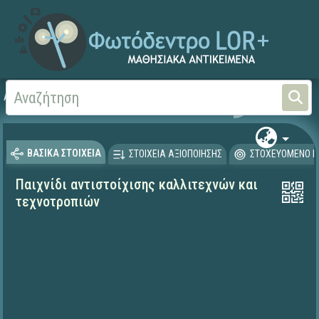
Αρχική
ΨΗΦΙΑΚΟ ΣΧΟΛΕΙΟ (Μαθησιακά Αντικείμενα)
Αισθητική Αγωγή
Εικ
ΒΑΣΙΚΑ ΣΤΟΙΧΕΙΑ
ΣΤΟΙΧΕΙΑ ΑΞΙΟΠΟΙΗΣΗΣ
ΣΤΟΧΕΥΟΜΕΝΟ Κ
Παιχνίδι αντιστοίχισης καλλιτεχνών και
τεχνοτροπιών