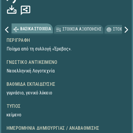
ΒΑΣΙΚΑ ΣΤΟΙΧΕΙΑ
ΣΤΟΙΧΕΙΑ ΑΞΙΟΠΟΙΗΣΗΣ
ΣΤΟΧΕΥΟΜΕ
ΠΕΡΙΓΡΑΦΉ
Ποίημα από τη συλλογή «Έρεβος».
ΓΝΩΣΤΙΚΌ ΑΝΤΙΚΕΊΜΕΝΟ
Νεοελληνική Λογοτεχνία
ΒΑΘΜΊΔΑ ΕΚΠΑΊΔΕΥΣΗΣ
γυμνάσιο
,
γενικό λύκειο
ΤΎΠΟΣ
κείμενο
ΗΜΕΡΟΜΗΝΊΑ ΔΗΜΙΟΥΡΓΊΑΣ / ΑΝΑΒΆΘΜΙΣΗΣ