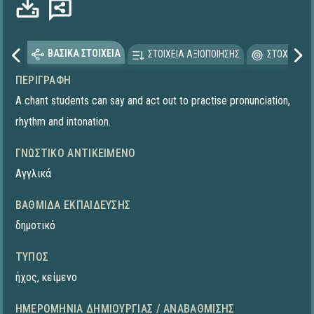
ΒΑΣΙΚΑ ΣΤΟΙΧΕΙΑ
ΣΤΟΙΧΕΙΑ ΑΞΙΟΠΟΙΗΣΗΣ
ΣΤΟΧΕΥΟΜΕ
ΠΕΡΙΓΡΑΦΉ
A chant students can say and act out to practise pronunciation,
rhythm and intonation.
ΓΝΩΣΤΙΚΌ ΑΝΤΙΚΕΊΜΕΝΟ
Αγγλικά
ΒΑΘΜΊΔΑ ΕΚΠΑΊΔΕΥΣΗΣ
δημοτικό
ΤΎΠΟΣ
ήχος
,
κείμενο
ΗΜΕΡΟΜΗΝΊΑ ΔΗΜΙΟΥΡΓΊΑΣ / ΑΝΑΒΆΘΜΙΣΗΣ