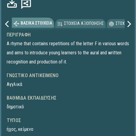
ΒΑΣΙΚΑ ΣΤΟΙΧΕΙΑ
ΣΤΟΙΧΕΙΑ ΑΞΙΟΠΟΙΗΣΗΣ
ΣΤΟΧΕΥΟΜΕ
ΠΕΡΙΓΡΑΦΉ
A rhyme that contains repetitions of the letter F in various words
and aims to introduce young learners to the aural and written
recognition and production of it.
ΓΝΩΣΤΙΚΌ ΑΝΤΙΚΕΊΜΕΝΟ
Αγγλικά
ΒΑΘΜΊΔΑ ΕΚΠΑΊΔΕΥΣΗΣ
δημοτικό
ΤΎΠΟΣ
ήχος
,
κείμενο