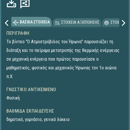
ΒΑΣΙΚΑ ΣΤΟΙΧΕΙΑ
ΣΤΟΙΧΕΙΑ ΑΞΙΟΠΟΙΗΣΗΣ
ΣΤΟΧΕΥΟΜΕ
ΠΕΡΙΓΡΑΦΉ
Το βίντεο "Ο Ατμοστρόβιλος του Ήρωνα" παρουσιάζει τη
διάταξη και το πείραμα μετατροπής της θερμικής ενέργειας
σε μηχανική ενέργεια που πρώτος παρουσίασε ο
μαθηματικός, φυσικός και μηχανικός Ήρωνας τον 1ο αιώνα
π.Χ.
ΓΝΩΣΤΙΚΌ ΑΝΤΙΚΕΊΜΕΝΟ
Φυσική
ΒΑΘΜΊΔΑ ΕΚΠΑΊΔΕΥΣΗΣ
δημοτικό
,
γυμνάσιο
,
γενικό λύκειο