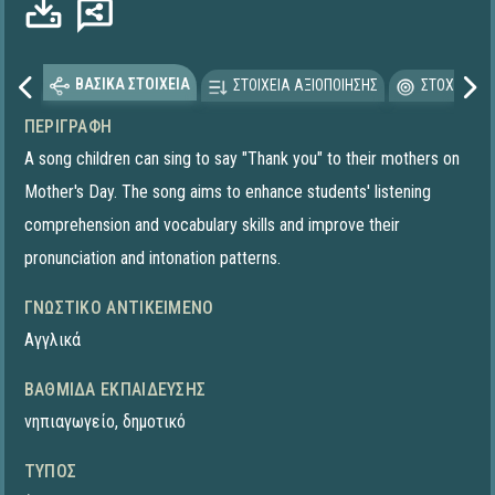
ΒΑΣΙΚΑ ΣΤΟΙΧΕΙΑ
ΣΤΟΙΧΕΙΑ ΑΞΙΟΠΟΙΗΣΗΣ
ΣΤΟΧΕΥΟΜΕ
ΠΕΡΙΓΡΑΦΉ
A song children can sing to say "Thank you" to their mothers on
Mother's Day. The song aims to enhance students' listening
comprehension and vocabulary skills and improve their
pronunciation and intonation patterns.
ΓΝΩΣΤΙΚΌ ΑΝΤΙΚΕΊΜΕΝΟ
Αγγλικά
ΒΑΘΜΊΔΑ ΕΚΠΑΊΔΕΥΣΗΣ
νηπιαγωγείο
,
δημοτικό
ΤΎΠΟΣ