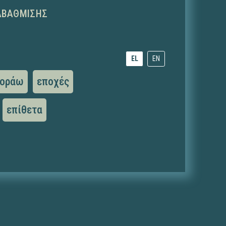
ΑΒΆΘΜΙΣΗΣ
EL
EN
οράω
εποχές
επίθετα