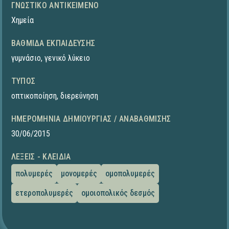
ΓΝΩΣΤΙΚΌ ΑΝΤΙΚΕΊΜΕΝΟ
Χημεία
ΒΑΘΜΊΔΑ ΕΚΠΑΊΔΕΥΣΗΣ
γυμνάσιο
,
γενικό λύκειο
ΤΎΠΟΣ
οπτικοποίηση
,
διερεύνηση
ΗΜΕΡΟΜΗΝΊΑ ΔΗΜΙΟΥΡΓΊΑΣ / ΑΝΑΒΆΘΜΙΣΗΣ
30/06/2015
ΛΈΞΕΙΣ - ΚΛΕΙΔΙΆ
πολυμερές
μονομερές
ομοπολυμερές
ετεροπολυμερές
ομοιοπολικός δεσμός