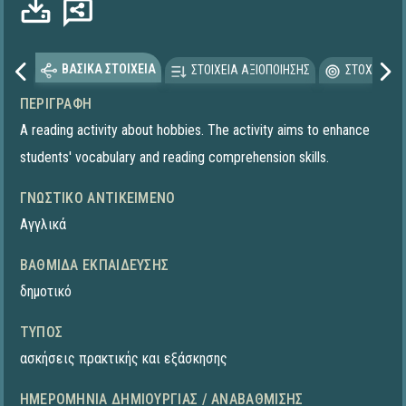
ΒΑΣΙΚΑ ΣΤΟΙΧΕΙΑ
ΣΤΟΙΧΕΙΑ ΑΞΙΟΠΟΙΗΣΗΣ
ΣΤΟΧΕΥΟΜΕ
ΠΕΡΙΓΡΑΦΉ
A reading activity about hobbies. The activity aims to enhance
students' vocabulary and reading comprehension skills.
ΓΝΩΣΤΙΚΌ ΑΝΤΙΚΕΊΜΕΝΟ
Αγγλικά
ΒΑΘΜΊΔΑ ΕΚΠΑΊΔΕΥΣΗΣ
δημοτικό
ΤΎΠΟΣ
ασκήσεις πρακτικής και εξάσκησης
ΗΜΕΡΟΜΗΝΊΑ ΔΗΜΙΟΥΡΓΊΑΣ / ΑΝΑΒΆΘΜΙΣΗΣ