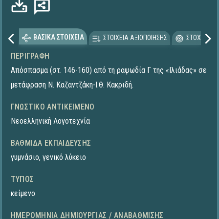
ΒΑΣΙΚΑ ΣΤΟΙΧΕΙΑ
ΣΤΟΙΧΕΙΑ ΑΞΙΟΠΟΙΗΣΗΣ
ΣΤΟΧΕΥΟΜΕ
ΠΕΡΙΓΡΑΦΉ
Απόσπασμα (στ. 146-160) από τη ραψωδία Γ της «Ιλιάδας» σε
μετάφραση Ν. Καζαντζάκη-Ι.Θ. Κακριδή.
ΓΝΩΣΤΙΚΌ ΑΝΤΙΚΕΊΜΕΝΟ
Νεοελληνική Λογοτεχνία
ΒΑΘΜΊΔΑ ΕΚΠΑΊΔΕΥΣΗΣ
γυμνάσιο
,
γενικό λύκειο
ΤΎΠΟΣ
κείμενο
ΗΜΕΡΟΜΗΝΊΑ ΔΗΜΙΟΥΡΓΊΑΣ / ΑΝΑΒΆΘΜΙΣΗΣ