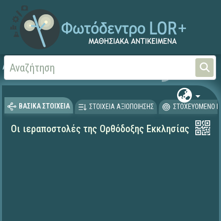
Αρχική
ΨΗΦΙΑΚΟ ΣΧΟΛΕΙΟ (Μαθησιακά Αντικείμενα)
Θρησκευτικά
Ιστορία
ΒΑΣΙΚΑ ΣΤΟΙΧΕΙΑ
ΣΤΟΙΧΕΙΑ ΑΞΙΟΠΟΙΗΣΗΣ
ΣΤΟΧΕΥΟΜΕΝΟ Κ
Οι ιεραποστολές της Ορθόδοξης Εκκλησίας