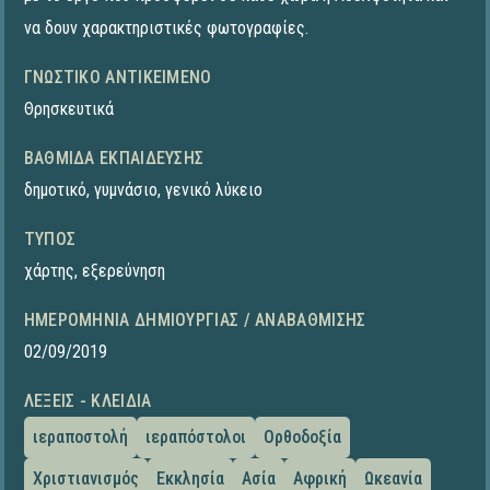
να δουν χαρακτηριστικές φωτογραφίες.
ΓΝΩΣΤΙΚΌ ΑΝΤΙΚΕΊΜΕΝΟ
Θρησκευτικά
ΒΑΘΜΊΔΑ ΕΚΠΑΊΔΕΥΣΗΣ
δημοτικό
,
γυμνάσιο
,
γενικό λύκειο
ΤΎΠΟΣ
χάρτης
,
εξερεύνηση
ΗΜΕΡΟΜΗΝΊΑ ΔΗΜΙΟΥΡΓΊΑΣ / ΑΝΑΒΆΘΜΙΣΗΣ
02/09/2019
ΛΈΞΕΙΣ - ΚΛΕΙΔΙΆ
ιεραποστολή
ιεραπόστολοι
Ορθοδοξία
Χριστιανισμός
Εκκλησία
Ασία
Αφρική
Ωκεανία