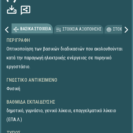
ΒΑΣΙΚΑ ΣΤΟΙΧΕΙΑ
ΣΤΟΙΧΕΙΑ ΑΞΙΟΠΟΙΗΣΗΣ
ΣΤΟΧΕΥΟΜΕ
ΠΕΡΙΓΡΑΦΉ
Οπτικοποίηση των βασικών διαδικασιών που ακολουθούνται
κατά την παραγωγή ηλεκτρικής ενέργειας σε πυρηνικό
εργοστάσιο.
ΓΝΩΣΤΙΚΌ ΑΝΤΙΚΕΊΜΕΝΟ
Φυσική
ΒΑΘΜΊΔΑ ΕΚΠΑΊΔΕΥΣΗΣ
δημοτικό
,
γυμνάσιο
,
γενικό λύκειο
,
επαγγελματικό λύκειο
(ΕΠΑ.Λ.)
ΤΎΠΟΣ