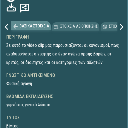
Φόρτωση...
ΒΑΣΙΚΑ ΣΤΟΙΧΕΙΑ
ΣΤΟΙΧΕΙΑ ΑΞΙΟΠΟΙΗΣΗΣ
ΣΤΟΧΕΥΟΜΕ
ΠΕΡΙΓΡΑΦΉ
Σε αυτό το video clip μας παρουσιάζονται οι κανονισμοί, πως
αναδεικνύεται ο νικητής σε έναν αγώνα άρσης βαρών, οι
κριτές, οι διαιτητές και οι κατηγορίες των αθλητών.
ΓΝΩΣΤΙΚΌ ΑΝΤΙΚΕΊΜΕΝΟ
Φυσική αγωγή
ΒΑΘΜΊΔΑ ΕΚΠΑΊΔΕΥΣΗΣ
γυμνάσιο
,
γενικό λύκειο
ΤΎΠΟΣ
βίντεο