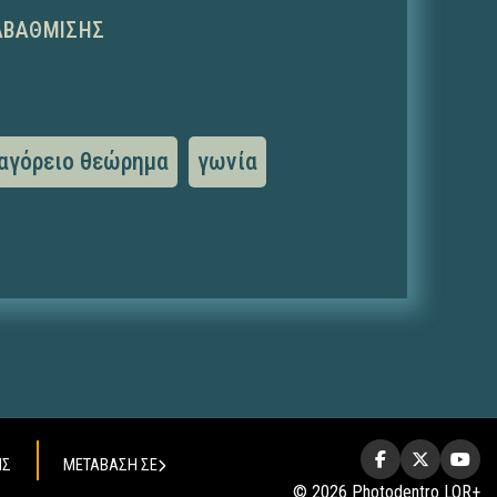
ΑΒΆΘΜΙΣΗΣ
αγόρειο θεώρημα
γωνία
ΗΣ
ΜΕΤΑΒΑΣΗ ΣΕ
© 2026 Photodentro LOR+