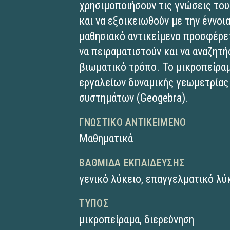
χρησιμοποιήσουν τις γνώσεις του
και να εξοικειωθούν με την έννο
μαθησιακό αντικείμενο προσφέρετ
να πειραματιστούν και να αναζητή
βιωματικό τρόπο. To μικροπείραμ
εργαλείων δυναμικής γεωμετρίας
συστημάτων (Geogebra).
ΓΝΩΣΤΙΚΌ ΑΝΤΙΚΕΊΜΕΝΟ
Μαθηματικά
ΒΑΘΜΊΔΑ ΕΚΠΑΊΔΕΥΣΗΣ
γενικό λύκειο
,
επαγγελματικό λύκ
ΤΎΠΟΣ
μικροπείραμα
,
διερεύνηση