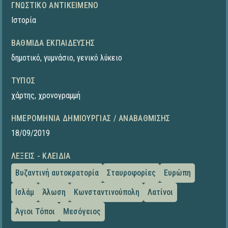
ΓΝΩΣΤΙΚΌ ΑΝΤΙΚΕΊΜΕΝΟ
Ιστορία
ΒΑΘΜΊΔΑ ΕΚΠΑΊΔΕΥΣΗΣ
δημοτικό
,
γυμνάσιο
,
γενικό λύκειο
ΤΎΠΟΣ
χάρτης
,
χρονογραμμή
ΗΜΕΡΟΜΗΝΊΑ ΔΗΜΙΟΥΡΓΊΑΣ / ΑΝΑΒΆΘΜΙΣΗΣ
18/09/2019
ΛΈΞΕΙΣ - ΚΛΕΙΔΙΆ
Βυζαντινή αυτοκρατορία
Σταυροφορίες
Ευρώπη
Ισλάμ
Άλωση
Κωνσταντινούπολη
Λατίνοι
Άγιοι Τόποι
Μεσόγειος