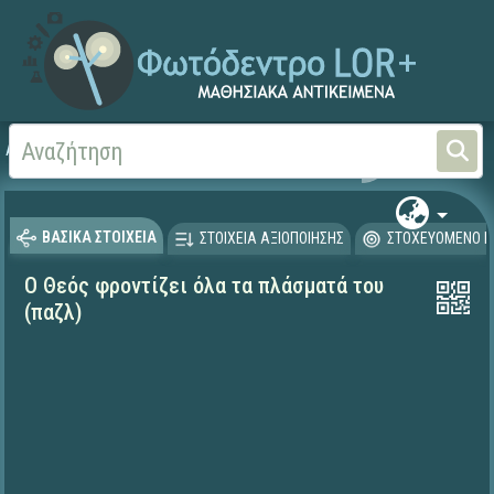
Αρχική
ΨΗΦΙΑΚΟ ΣΧΟΛΕΙΟ (Μαθησιακά Αντικείμενα)
Θρησκευτικά
Ιστορία
ΒΑΣΙΚΑ ΣΤΟΙΧΕΙΑ
ΣΤΟΙΧΕΙΑ ΑΞΙΟΠΟΙΗΣΗΣ
ΣΤΟΧΕΥΟΜΕΝΟ Κ
Ο Θεός φροντίζει όλα τα πλάσματά του
(παζλ)