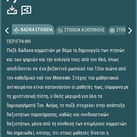
ΒΑΣΙΚΑ ΣΤΟΙΧΕΙΑ
ΣΤΟΙΧΕΙΑ ΑΞΙΟΠΟΙΗΣΗΣ
ΣΤΟΧΕΥΟΜΕ
ΠΕΡΙΓΡΑΦΉ
Παζλ δώδεκα κομματιών με θέμα τη δημιουργία των πτηνών
και των ψαριών και την ευλογία τους από τον Θεό, όπως
αποδίδονται σε ένα βυζαντινό μωσαϊκό του 12ου αιώνα από
τον καθεδρικό ναό του Monreale. Στόχος του μαθησιακού
αντικειμένου είναι κατανοήσουν οι μαθητές πως, σύμφωνα με
τη χριστιανική πίστη, ο Θεός μεριμνά για όλα τα
δημιουργήματά Του. Ακόμη, το παζλ στοχεύει στην ανάπτυξη
δεξιοτήτων παρατήρησης, καθώς και συνδυαστικών
δεξιοτήτων, μέσα από τη σύνθεση των επιμέρους κομματιών.
Να σημειωθεί, επίσης, ότι στους μαθητές δίνεται η