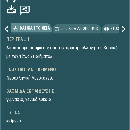
ΒΑΣΙΚΑ ΣΤΟΙΧΕΙΑ
ΣΤΟΙΧΕΙΑ ΑΞΙΟΠΟΙΗΣΗΣ
ΣΤΟΧΕΥΟΜΕ
ΠΕΡΙΓΡΑΦΉ
Απόσπασμα ποιήματος από την πρώτη συλλογή του Καρούζου
με τον τίτλο «Ποιήματα».
ΓΝΩΣΤΙΚΌ ΑΝΤΙΚΕΊΜΕΝΟ
Νεοελληνική Λογοτεχνία
ΒΑΘΜΊΔΑ ΕΚΠΑΊΔΕΥΣΗΣ
γυμνάσιο
,
γενικό λύκειο
ΤΎΠΟΣ
κείμενο