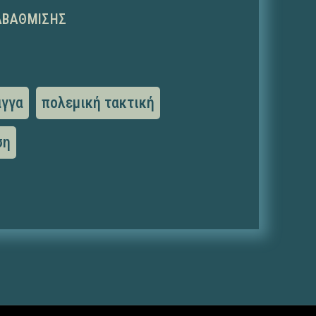
ΑΒΆΘΜΙΣΗΣ
αγγα
πολεμική τακτική
ση