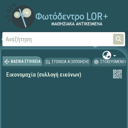
Αρχική
ΨΗΦΙΑΚΟ ΣΧΟΛΕΙΟ (Μαθησιακά Αντικείμενα)
Θρησκευτικά
Ιστορία
ΒΑΣΙΚΑ ΣΤΟΙΧΕΙΑ
ΣΤΟΙΧΕΙΑ ΑΞΙΟΠΟΙΗΣΗΣ
ΣΤΟΧΕΥΟΜΕΝΟ Κ
Εικονομαχία (συλλογή εικόνων)